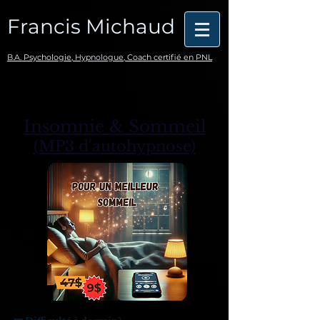
Francis Michaud
B.A.
Psychologie,
Hypnologue,
Coach certifié en PNL
Insomnie & Sommeil
(MP3 d'autohypnose)