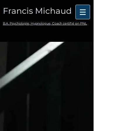
Francis Michaud
B.A.
Psychologie,
Hypnologue,
Coach certifié en PNL