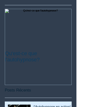
Qu'est-ce que
l'autohypnose?
Posts Récents
l'Autohypnose en action!