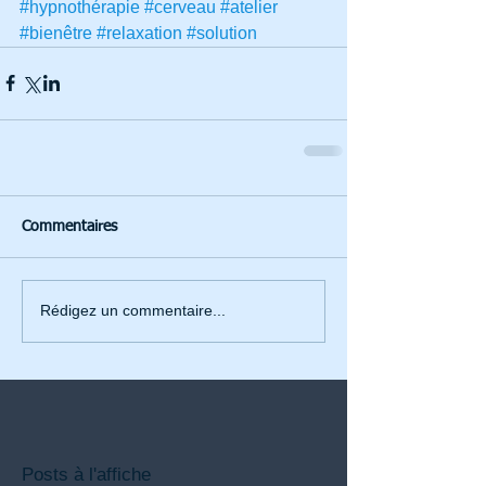
#hypnothérapie
#cerveau
#atelier
#bienêtre
#relaxation
#solution
Commentaires
Rédigez un commentaire...
Posts à l'affiche