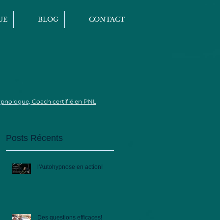
UE
BLOG
CONTACT
pnologue,
Coach certifié en PNL
Posts Récents
l'Autohypnose en action!
Des questions efficaces!