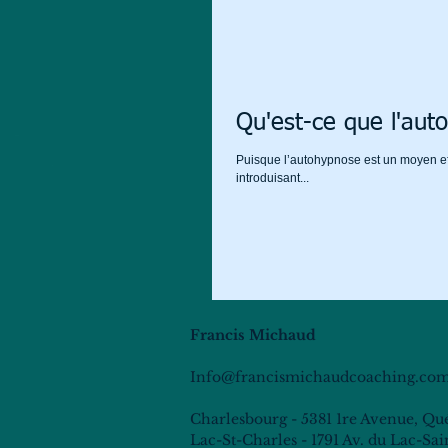
Qu'est-ce que l'aut
Puisque l’autohypnose est un moyen eff
introduisant...
Francis Michaud
Info@francismichaudcoaching.co
Charlesbourg - 5381 1re Avenue, Qu
Lac-St-Charles - 1791 Av. du Lac-Sa