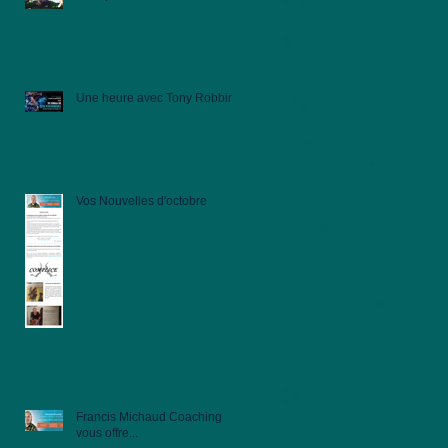
Une heure avec Tony Robbins
Vos Nouvelles d'octobre
Francis Michaud Coaching
vous offre...