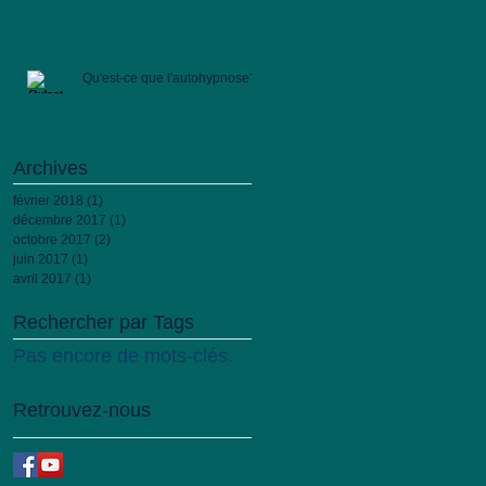
Qu'est-ce que l'autohypnose?
Archives
février 2018
(1)
1 post
décembre 2017
(1)
1 post
octobre 2017
(2)
2 posts
juin 2017
(1)
1 post
avril 2017
(1)
1 post
Rechercher par Tags
Pas encore de mots-clés.
Retrouvez-nous