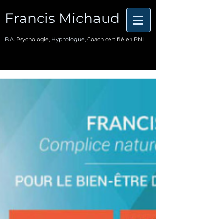
Francis Michaud
B.A.
Psychologie,
Hypnologue,
Coach certifié en PNL